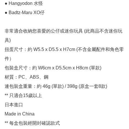
● Hangyodon 水怪

● Badtz-Maru XO仔

非常適合收納您喜愛的公仔或迷你玩具 (此商品不含迷你玩
具)

扭蛋尺寸：約 W5.5 x D5.5 x H7cm (不含金屬配件和角色零
件）

包裝盒尺寸：約 W6cm x D5.5cm x H8cm (單款)

材質：PC、ABS、鋼

連包裝盒重量：約 46g (單款) / 398g (原盒一套8款)

** 只適合15歲以上

日本進口

Made in China

** 每盒包裝經開封確認款式