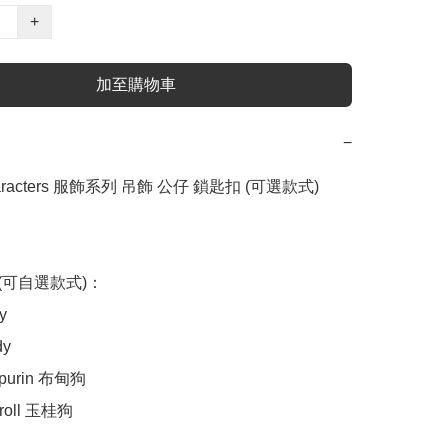
+
加至購物車
−
haracters 服飾系列 吊飾 公仔 鎖匙扣 (可選款式) 
(可自選款式)：

y

y

purin 布甸狗

roll 玉桂狗
