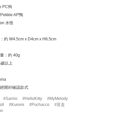
o PC狗

 Pekkle AP鴨

on 水怪

W4.5cm x D4cm x H6.5cm



：約 40g

5歲以上

ina

包裝經開封確認款式
Sanrio
HelloKitty
MyMelody
oll
Kuromi
Pochacco
盲盒
on