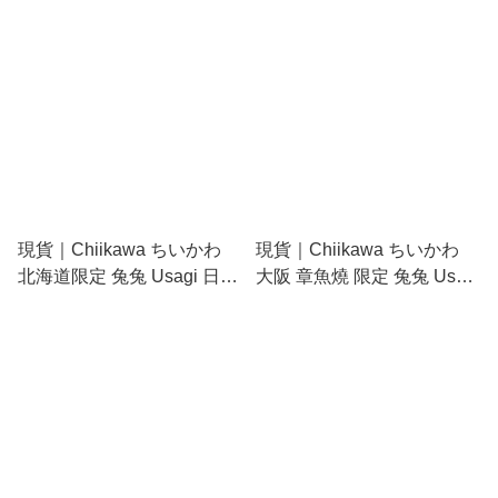
(CKW46658)
(CKW46661)
現貨｜Chiikawa ちいかわ
現貨｜Chiikawa ちいかわ
北海道限定 兔兔 Usagi 日版
大阪 章魚燒 限定 兔兔 Usagi
金屬 吊飾 鎖匙扣
日版 毛公仔 吊飾 掛件
(CKW46422)
(463770)