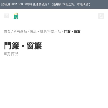
購物滿 HKD 300.00即享免運費優惠！（適用於 本地送貨、本地取貨 )
Unique Stationery 創文坊
首頁
/
所有商品
/
/
家品 • 廚房/浴室用品
門簾 • 窗簾
門簾 • 窗簾
6項 商品