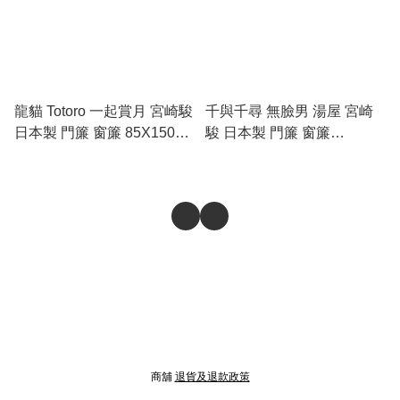
龍貓 Totoro 一起賞月 宮崎駿
千與千尋 無臉男 湯屋 宮崎
日本製 門簾 窗簾 85X150cm
駿 日本製 門簾 窗簾
(ARDC-11575)
85X150cm (FPBW-98069)
商舖
退貨及退款政策