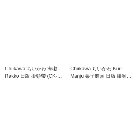
矽膠公仔頭 套裝 (CK-52C)
Chiikawa ちいかわ 海獺
Chiikawa ちいかわ Kuri
Rakko 日版 掛頸帶 (CK-
Manju 栗子饅頭 日版 掛頸帶
15E)
(CK-15F)