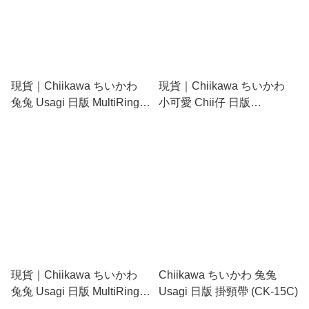
現貨｜Chiikawa ちいかわ
現貨｜Chiikawa ちいかわ
兔兔 Usagi 日版 MultiRing+
小可愛 Chii仔 日版
多用途 手機指環扣 連 夾片
MultiRing+ 電話繩 手機掛繩
套裝 (CK-88C)
連 夾片 + 矽膠公仔頭 套裝
(CK-52A)
現貨｜Chiikawa ちいかわ
Chiikawa ちいかわ 兔兔
兔兔 Usagi 日版 MultiRing+
Usagi 日版 掛頸帶 (CK-15C)
電話繩 手機掛繩 連 夾片 +