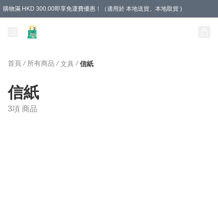
購物滿 HKD 300.00即享免運費優惠！（適用於 本地送貨、本地取貨 )
Unique Stationery 創文坊
首頁
/
所有商品
/
/
文具
信紙
信紙
3項 商品