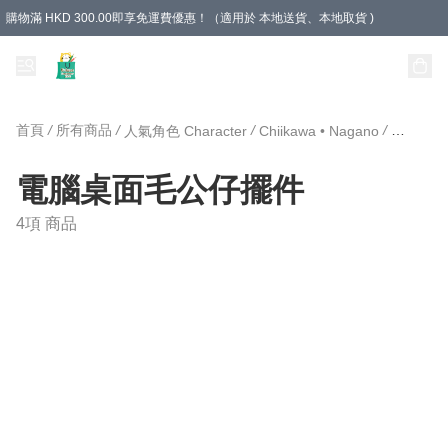
購物滿 HKD 300.00即享免運費優惠！（適用於 本地送貨、本地取貨 )
Unique Stationery 創文坊
首頁
/
所有商品
/
/
/
人氣角色 Character
Chiikawa • Nagano
電腦桌面
電腦桌面毛公仔擺件
4項 商品