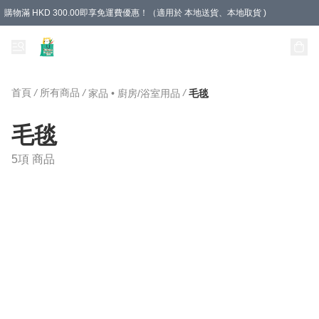
購物滿 HKD 300.00即享免運費優惠！（適用於 本地送貨、本地取貨 )
Unique Stationery 創文坊
首頁
/
所有商品
/
/
家品 • 廚房/浴室用品
毛毯
毛毯
5項 商品