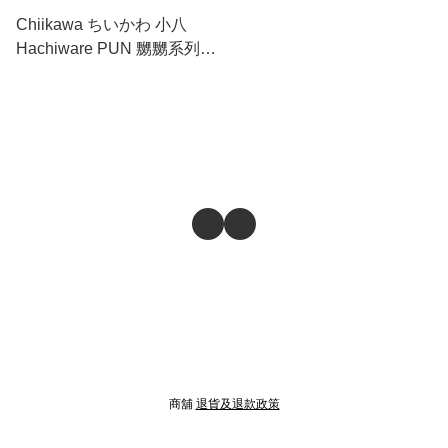
Chiikawa ちいかわ 小八
Hachiware PUN 嬲嬲系列
日版 毛公仔 吊飾 掛件
(339731)
商舖
退貨及退款政策