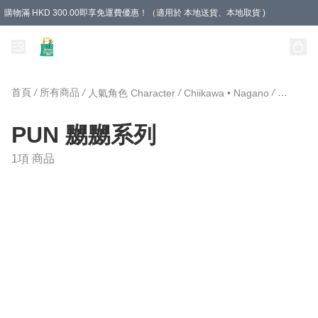
購物滿 HKD 300.00即享免運費優惠！（適用於 本地送貨、本地取貨 )
Unique Stationery 創文坊
首頁
/
所有商品
/
/
/
人氣角色 Character
Chiikawa • Nagano
PUN 嬲
PUN 嬲嬲系列
1項 商品