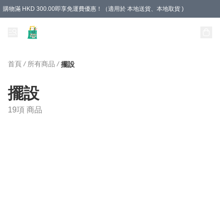
購物滿 HKD 300.00即享免運費優惠！（適用於 本地送貨、本地取貨 )
Unique Stationery 創文坊
首頁
/
所有商品
/
擺設
擺設
19項 商品