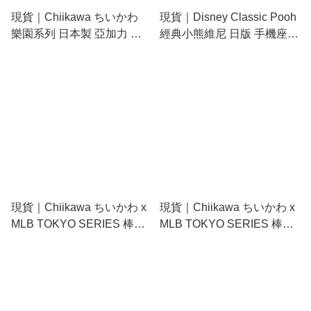
現貨｜Chiikawa ちいかわ
現貨｜Disney Classic Pooh
樂園系列 日本製 亞加力 立
經典小熊維尼 日版 手機座
牌 擺設 (442905)
電話座 (SDD-2114)
現貨｜Chiikawa ちいかわ x
現貨｜Chiikawa ちいかわ x
MLB TOKYO SERIES 棒球
MLB TOKYO SERIES 棒球
小可愛 Chii仔 道奇 Dodgers
小八 Hachiware 道奇
日版 壓克力 立牌 (714901)
Dodgers 日版 壓克力 立牌
(714918)