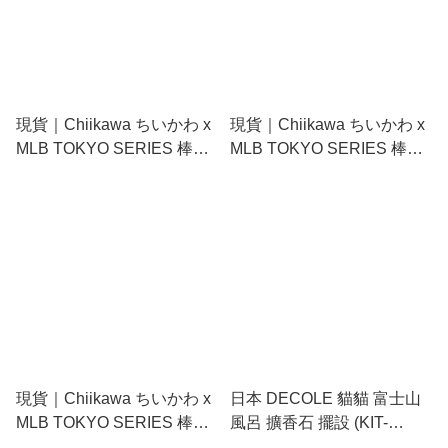
現貨｜Chiikawa ちいかわ x
現貨｜Chiikawa ちいかわ x
MLB TOKYO SERIES 棒球
MLB TOKYO SERIES 棒球
小可愛 Chii仔 芝加哥小熊 日
小八 Hachiware 芝加哥小熊
版 壓克力 立牌 (714932)
日版 壓克力 立牌 (714949)
現貨｜Chiikawa ちいかわ x
日本 DECOLE 貓貓 富士山
MLB TOKYO SERIES 棒球
風呂 擴香石 擺設 (KIT-
兔兔 Usagi 芝加哥小熊 日版
38691)