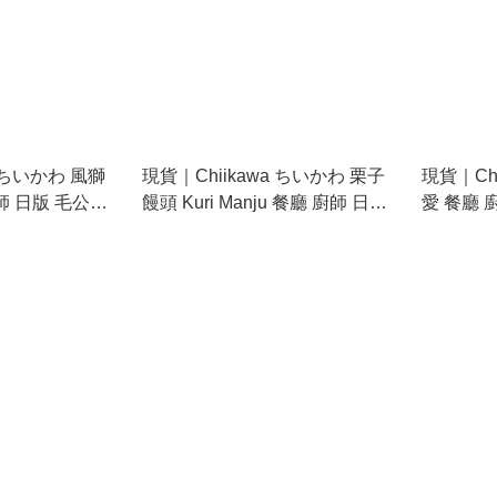
a ちいかわ 風獅
現貨｜Chiikawa ちいかわ 栗子
現貨｜Ch
廚師 日版 毛公仔
饅頭 Kuri Manju 餐廳 廚師 日版
愛 餐廳 
9)
毛公仔 吊飾 掛件 (964662)
(964686)