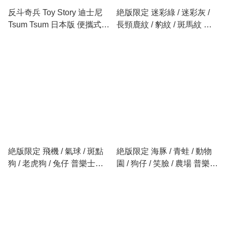
反斗奇兵 Toy Story 迪士尼
絶版限定 迷彩綠 / 迷彩灰 /
Tsum Tsum 日本版 便攜式剪
長頸鹿紋 / 豹紋 / 斑馬紋 普
刀 較剪 手工剪 Portable
樂士 Plus Whiper MR 塗改
Scissors
帶 改錯帶
絶版限定 飛機 / 氣球 / 斑點
絶版限定 海豚 / 青蛙 / 動物
狗 / 老虎狗 / 兔仔 普樂士
園 / 狗仔 / 笑臉 / 農場 普樂士
Plus Whiper MR 塗改帶 改
Plus Whiper MR 塗改帶 改
錯帶
錯帶