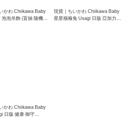
わ Chiikawa Baby
現貨｜ちいかわ Chiikawa Baby
C 泡泡吊飾 (盲抽 隨機發
星星襁褓兔 Usagi 日版 亞加力
21
吊飾套裝 鎖匙扣 (375401)
わ Chiikawa Baby
gi 日版 健康 御守