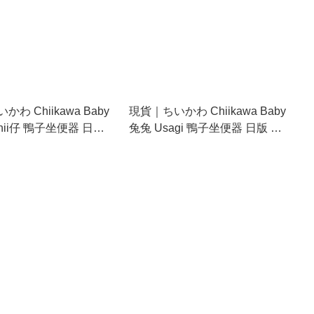
わ Chiikawa Baby
現貨｜ちいかわ Chiikawa Baby
hii仔 鴨子坐便器 日版
兔兔 Usagi 鴨子坐便器 日版 毛
 掛件 (385417)
公仔 吊飾 掛件 (385431)