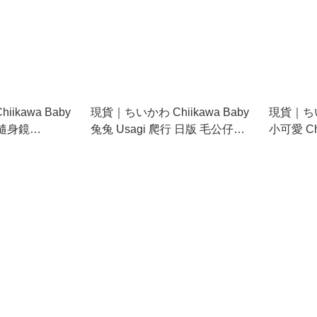
ikawa Baby
現貨｜ちいかわ Chiikawa Baby
現貨｜ちいか
 隨身鏡
兔兔 Usagi 爬行 日版 毛公仔
小可愛 C
(374008)
毛公仔 吊飾