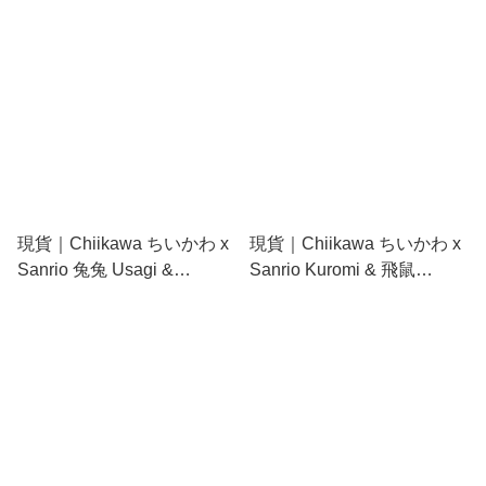
包 (318409)
現貨｜Chiikawa ちいかわ x
現貨｜Chiikawa ちいかわ x
Sanrio 兔兔 Usagi &
Sanrio Kuromi & 飛鼠
Pompompurin 布甸狗 日版
Momonga 日版 小袋 / 散紙
小袋 / 散紙包 (318416)
包 (318423)