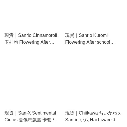
現貨｜Sanrio Cinnamoroll
現貨｜Sanrio Kuromi
玉桂狗 Flowering After
Flowering After school
school memories系列 日版
memories系列 日版 伸縮帶
伸縮帶卡套 散紙包 (LSR-
卡套 散紙包 (LSR-G013-B)
G013-A)
現貨｜San-X Sentimental
現貨｜Chiikawa ちいかわ x
Circus 憂傷馬戲團 卡套 / 散
Sanrio 小八 Hachiware &
紙包 小袋 (PB73001)
Hello Kitty 日版 小袋 / 散紙