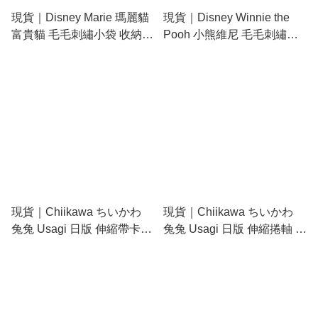
現貨｜Disney Marie 瑪麗貓
現貨｜Disney Winnie the
富貴貓 毛毛刺繡小袋 收納袋
Pooh 小熊維尼 毛毛刺繡小
Gadget Pouch (PG-
袋 收納袋 Gadget Pouch
DGP05MAR)
(PG-DGP08POO)
現貨｜Chiikawa ちいかわ
現貨｜Chiikawa ちいかわ
兔兔 Usagi 日版 伸縮帶卡套
兔兔 Usagi 日版 伸縮捲軸 鎖
/ 散紙包 (CHI12-10)
匙包 (CHI5-6)