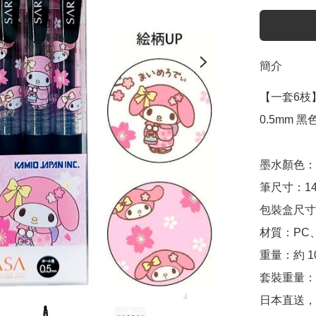
簡介
【一套6枝】Sa
0.5mm 黑色
墨水顏色：0.
筆尺寸：141m
包裝盒尺寸：約
材質：PC、
重量：約 10.
套裝重量：約
日本直送，