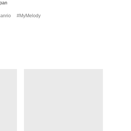
apan
anrio
MyMelody