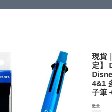
現貨｜【
定】 D
Disn
4&1
子筆 +
數量