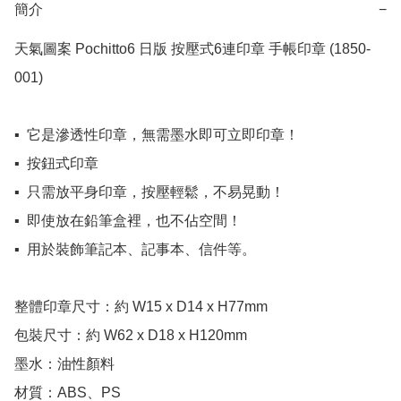
簡介
−
天氣圖案 Pochitto6 日版 按壓式6連印章 手帳印章 (1850-
001) 

▪️  它是滲透性印章，無需墨水即可立即印章！

▪️  按鈕式印章

▪️  只需放平身印章，按壓輕鬆，不易晃動！

▪️  即使放在鉛筆盒裡，也不佔空間！

▪️  用於裝飾筆記本、記事本、信件等。

整體印章尺寸：約 W15 x D14 x H77mm

包裝尺寸：約 W62 x D18 x H120mm

墨水：油性顏料

材質：ABS、PS
