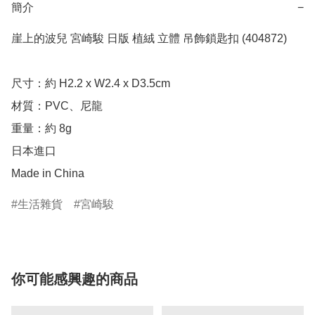
簡介
−
崖上的波兒 宮崎駿 日版 植絨 立體 吊飾鎖匙扣 (404872)

尺寸：約 H2.2 x W2.4 x D3.5cm

材質：PVC、尼龍

重量：約 8g

日本進口

Made in China
生活雜貨
宮崎駿
你可能感興趣的商品