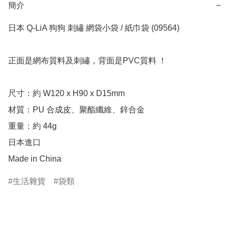
簡介
−
日本 Q-LiA 狗狗 刺繡 網袋小袋 / 紙巾袋 (09564)

正面是網布質料及刺繡，背面是PVC質料 ！

尺寸：約 W120 x H90 x D15mm

材質：PU 合成皮、聚酯纖維、鋅合金

重量：約 44g

日本進口

Made in China
生活雜貨
袋類