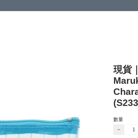
現貨｜
Maruk
Cha
(S233
數量
−