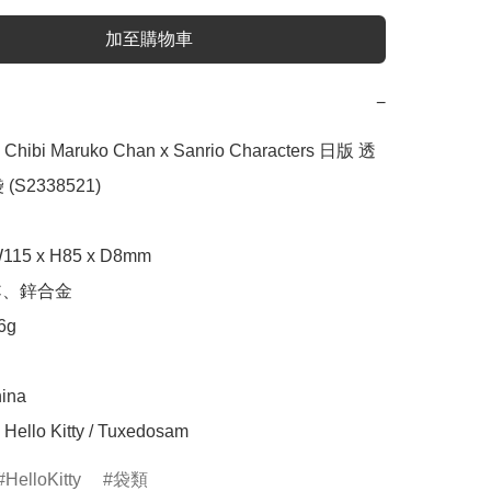
加至購物車
−
bi Maruko Chan x Sanrio Characters 日版 透
S2338521)

5 x H85 x D8mm

、鋅合金

g

ina

lo Kitty / Tuxedosam
HelloKitty
袋類