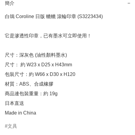
簡介
−
白鴿 Coroline 日版 轆轆 滾輪印章 (S3223434)

它是滲透性印章，已有墨水可立即使用！

尺寸：深灰色 (油性顏料墨水)

尺寸： 約 W23 x D25 x H43mm

包裝尺寸：約 W66 x D30 x H120

材質：ABS、合成橡膠

商品連包裝重量：約 19g

日本直送

Made in China
文具