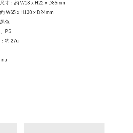
：約 W18 x H22 x D85mm

65 x H130 x D24mm

黑色

、PS

約 27g

ina