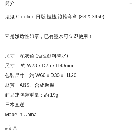
簡介
−
鬼鬼 Coroline 日版 轆轆 滾輪印章 (S3223450)

它是滲透性印章，已有墨水可立即使用！

尺寸：深灰色 (油性顏料墨水)

尺寸： 約 W23 x D25 x H43mm

包裝尺寸：約 W66 x D30 x H120

材質：ABS、合成橡膠

商品連包裝重量：約 19g

日本直送

Made in China
文具