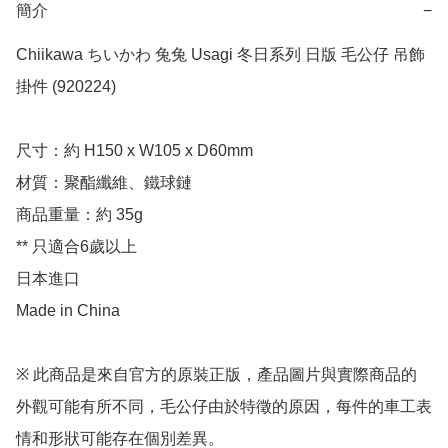
簡介
−
Chiikawa ちいかわ 兔兔 Usagi 冬日系列 日版 毛公仔 吊飾 
掛件 (920224)

尺寸：約 H150 x W105 x D60mm

材質：聚酯纖維、鐵球鏈

商品重量：約 35g

** 只適合6歲以上

日本進口

Made in China

※ 此商品是來自官方的原裝正版，產品圖片與實際商品的
外觀可能有所不同，毛公仔由於特徵的原因，每件的車工表
情和形狀可能存在個別差異。