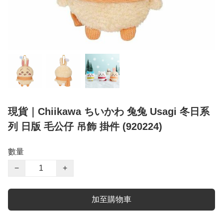
現貨｜Chiikawa ちいかわ 兔兔 Usagi 冬日系
列 日版 毛公仔 吊飾 掛件 (920224)
數量
−
+
加至購物車