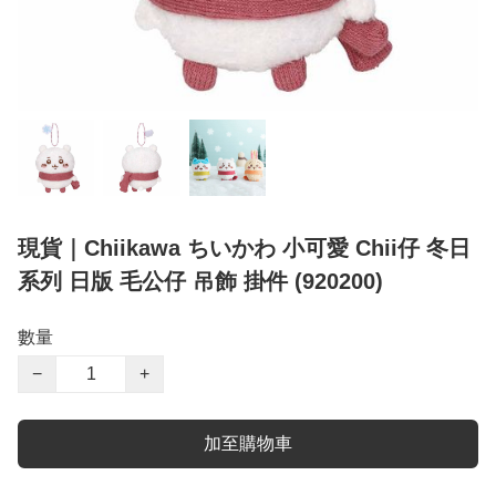
現貨｜Chiikawa ちいかわ 小可愛 Chii仔 冬日
系列 日版 毛公仔 吊飾 掛件 (920200)
數量
−
+
加至購物車