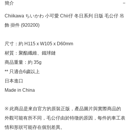
簡介
−
Chiikawa ちいかわ 小可愛 Chii仔 冬日系列 日版 毛公仔 吊
飾 掛件 (920200)

尺寸：約 H115 x W105 x D60mm

材質：聚酯纖維、鐵球鏈

商品重量：約 35g

** 只適合6歲以上

日本進口

Made in China

※ 此商品是來自官方的原裝正版，產品圖片與實際商品的
外觀可能有所不同，毛公仔由於特徵的原因，每件的車工表
情和形狀可能存在個別差異。