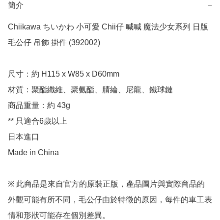
簡介
−
Chiikawa ちいかわ 小可愛 Chii仔 喊喊 魔法少女系列 日版 
毛公仔 吊飾 掛件 (392002)

尺寸：約 H115 x W85 x D60mm

材質：聚酯纖維、聚氨酯、腈綸、尼龍、鐵球鏈

商品重量：約 43g

** 只適合6歲以上

日本進口

Made in China

※ 此商品是來自官方的原裝正版，產品圖片與實際商品的
外觀可能有所不同，毛公仔由於特徵的原因，每件的車工表
情和形狀可能存在個別差異。