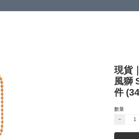
現貨｜
風獅 
件 (34
數量
−