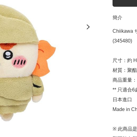
簡介
Chiikaw
(345480)

尺寸：約 H11
材質：聚酯
商品重量：約
** 只適合6
日本進口

Made in Ch
※ 此商品