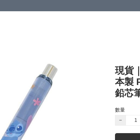
現貨｜D
本製 P
鉛芯筆 
數量
−