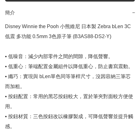
簡介
−
Disney Winnie the Pooh 小熊維尼 日本製 Zebra bLen 3C 
低震 多功能 0.5mm 3色原子筆 (B3AS88-DS2-Y)

▪️ 低噪音：減少內部零件之間的間隙，降低聲響。

▪️ 低重心：筆端配置金屬組件以降低重心，防止書寫震動。

▪️ 纖巧：實現與 bLen單色同等筆桿尺寸，沒因容納三筆芯
而加粗。

▪️ 按鈕配置：常用的黑芯按鈕較大，置於筆夾對面較方便使
用。

▪️ 按鈕材質：三色按鈕改以橡膠製成，可降低聲響並提升觸
感。
