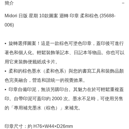
簡介
−
Midori 日版 星期 10款圖案 迴轉 印章 柔和棕色 (35688-
006)

▪️  旋轉選擇圖案！這是一款棕色可塗色印章，蓋印後可進行
著色和個人化。輕鬆裝飾筆記本、日記本等物品。你也可以
用它來裝飾便籤紙或卡片。

▪️  柔和的棕色墨水（柔和色系）與您的書寫工具和裝飾品顏
色完美融合，營造和諧統一的視覺效果。

▪️  印章自備印泥，無須另購印台。其魅力在於可輕鬆重複蓋
印。自帶印泥可蓋印約 2000 次。墨水不足時，可使用另售
的「專用補充墨水（棕色）」來補充。

印章尺寸：約 H76×W44×D26mm
