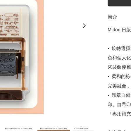
簡介
Midori 日
▪️  旋
色和個人化
來裝飾便籤
▪️  柔
完美融合，
▪️  印
印。自帶印
「專用補充