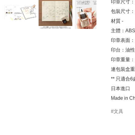
印章尺寸：約 
包裝尺寸：約 
材質 - 

主體：ABS,
印章表面：
印台：油性顏
印章重量：約
連包裝盒重量
** 只適合6
日本進口

Made in Ch
文具