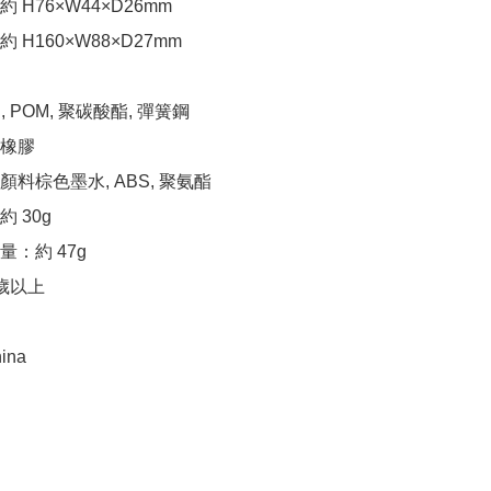
H76×W44×D26mm

H160×W88×D27mm

 POM, 聚碳酸酯, 彈簧鋼

橡膠

料棕色墨水, ABS, 聚氨酯

 30g

：約 47g

歲以上

ina