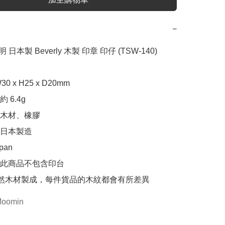
−
明 日本製 Beverly 木製 印章 印仔 (TSW-140)

 x H25 x D20mm

6.4g

木材、橡膠

日本製造

pan

s：此商品不包含印台

天然木材製成，每件貨品的木紋都會有所差異
oomin