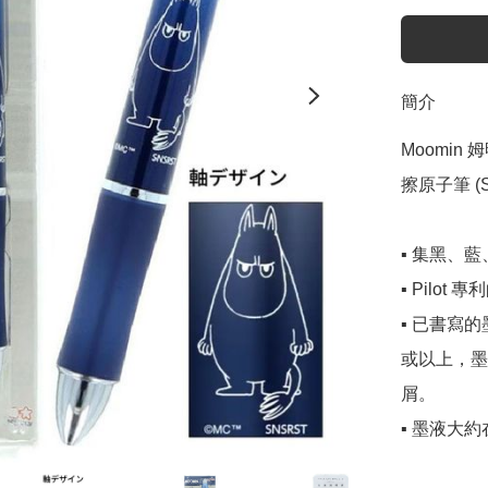
簡介
Moomin 姆明
擦原子筆 (S4
▪️ 集黑、
▪️ Pilot
▪️ 已書
或以上，墨
屑。

▪️ 墨液大