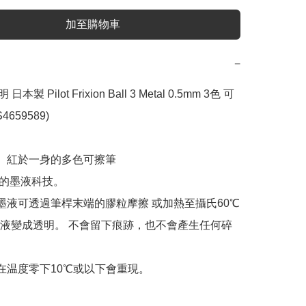
加至購物車
−
 日本製 Pilot Frixion Ball 3 Metal 0.5mm 3色 可
659589)

藍、紅於一身的多色可擦筆

 專利的墨液科技。

寫的墨液可透過筆桿末端的膠粒摩擦 或加熱至攝氏60℃
液變成透明。 不會留下痕跡，也不會產生任何碎
約在温度零下10℃或以下會重現。
