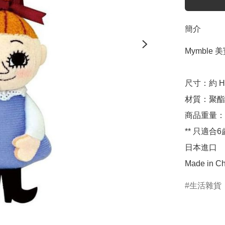
簡介
Mymble 美
尺寸：約 H12
材質：聚酯
商品重量：約
** 只適合6
日本進口

Made in Ch
生活雜貨