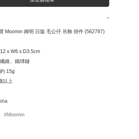
−
寶 Moomin 姆明 日版 毛公仔 吊飾 掛件 (562787)

 x W6 x D3.5cm

纖維、鐵球鏈

 15g

歲以上

ina
Moomin