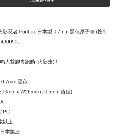
−
火影忍者 Funbox 日本製 0.7mm 黑色原子筆 (按制
900901

人雙腳會跑動 (火影走) !

.7mm 黑色

200mm x W26mm (10.5mm 值徑)

g

 PC

歲以上

日本製造
