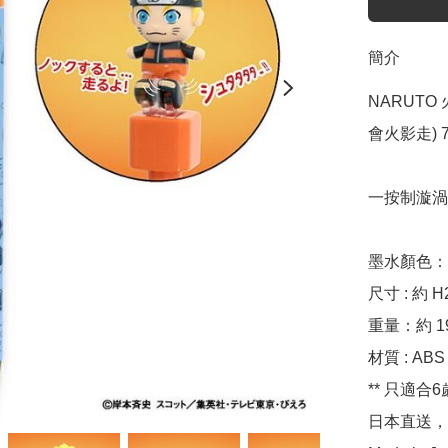
簡介
NARUTO 
會火影走) 74
一按制漩渦鳴
墨水顏色： 0
尺寸 : 約 H
重量：約 19
材質 : ABS /
** 只適合6
日本直送，