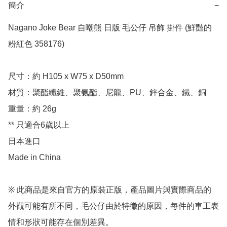
簡介
−
Nagano Joke Bear 自嘲熊 日版 毛公仔 吊飾 掛件 (鮮豔的
粉紅色 358176)

尺寸：約 H105 x W75 x D50mm

材質：聚酯纖維、聚氨酯、尼龍、PU、鋅合金、鐵、銅

重量：約 26g

** 只適合6歲以上

日本進口

Made in China 

※ 此商品是來自官方的原裝正版，產品圖片與實際商品的
外觀可能有所不同，毛公仔由於特徵的原因，每件的車工表
情和形狀可能存在個別差異。