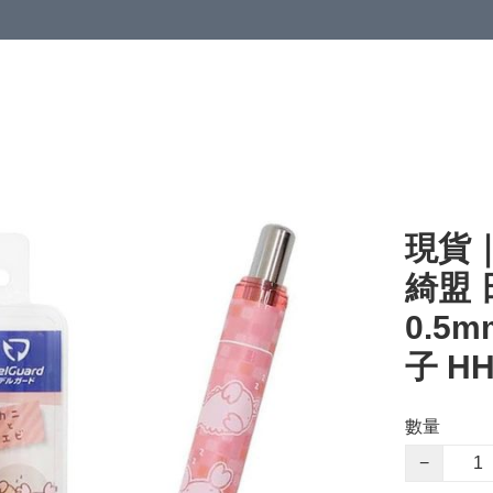
現貨｜N
綺盟 日
0.5
子 HH
數量
−