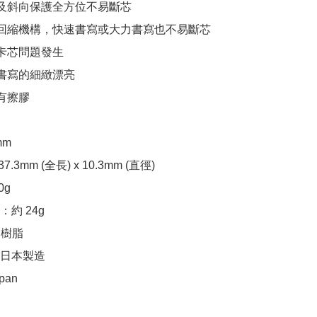
護及斜向保護全方位不易斷芯

彈性回縮機構，快速書寫或大力書寫也不易斷芯

止卡芯問題發生

體書寫的細緻漂亮

有擦膠

m

.3mm (全長) x 10.3mm (直徑)

g

 24g 

 樹脂

日本製造

apan