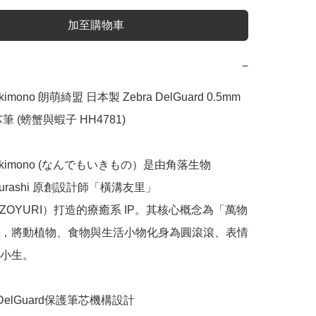
加至購物車
−
ikimono 朗萌綺盟 日本製 Zebra DelGuard 0.5mm 
 (螃蟹與蝦子 HH4781)

o ikimono (なんでもいきもの）是由角落生物 
 Gurashi 原創設計師「橫溝友里」
IZOYURI）打造的療癒系 IP。其核心概念為「萬物
，將動植物、食物與生活小物化身為圓滾滾、表情
小生。

DelGuard保護筆芯機構設計
