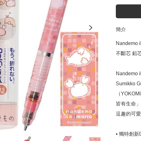
簡介
Nandemo 
不斷芯 鉛芯筆
Nandem
Sumikko
（YOKOM
皆有生命」
逗趣的可愛
▪️ 獨特創新