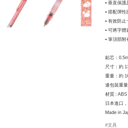
▪️ 垂直保
▪️ 搭配
▪️ 有效防
▪️ 可將字
▪️ 筆頂部附
鉛芯：0.5m
尺寸：約 137
重量：約 10
連包裝重量：約
材質 : ABS
日本進口，
Made in J
文具