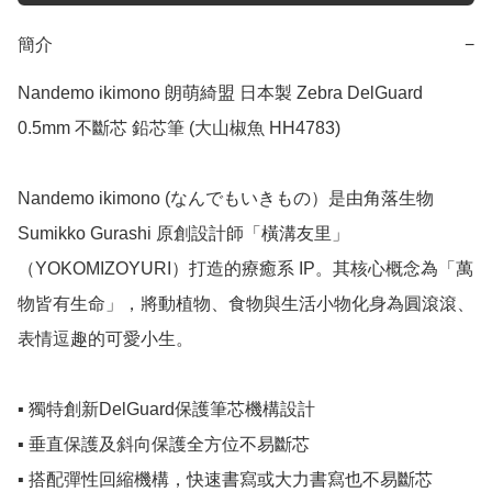
簡介
−
Nandemo ikimono 朗萌綺盟 日本製 Zebra DelGuard 
0.5mm 不斷芯 鉛芯筆 (大山椒魚 HH4783)

Nandemo ikimono (なんでもいきもの）是由角落生物 
Sumikko Gurashi 原創設計師「橫溝友里」
（YOKOMIZOYURI）打造的療癒系 IP。其核心概念為「萬
物皆有生命」，將動植物、食物與生活小物化身為圓滾滾、
表情逗趣的可愛小生。

▪️ 獨特創新DelGuard保護筆芯機構設計

▪️ 垂直保護及斜向保護全方位不易斷芯

▪️ 搭配彈性回縮機構，快速書寫或大力書寫也不易斷芯
