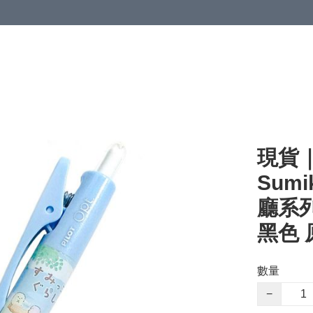
現貨｜
Sumi
廳系列 
黑色 原
數量
−