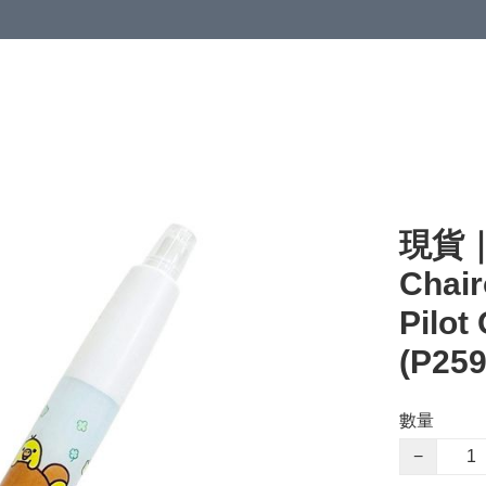
現貨｜S
Chai
Pilo
(P259
數量
−