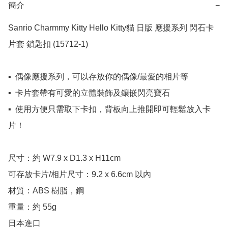
簡介
−
Sanrio Charmmy Kitty Hello Kitty貓 日版 應援系列 閃石卡
片套 鎖匙扣 (15712-1)

▪️  偶像應援系列，可以存放你的偶像/最愛的相片等

▪️  卡片套帶有可愛的立體裝飾及鑲嵌閃亮寶石

▪️  使用方便只需取下卡扣，背板向上推開即可輕鬆放入卡
片！

尺寸：約 W7.9 x D1.3 x H11cm

可存放卡片/相片尺寸：9.2 x 6.6cm 以內

材質：ABS 樹脂，鋼

重量：約 55g

日本進口
