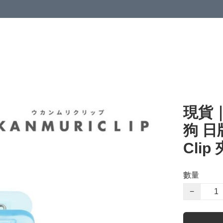
現貨｜S
狗 日版
Clip
數量
−