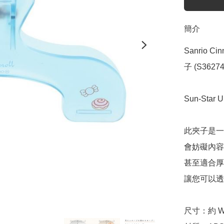
簡介
Sanrio Ci
子 (S362747
Sun-Star
此夾子是一
會妨礙內容
甚至適合厚
讓您可以透
尺寸：約 W12