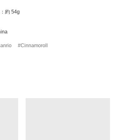


約 54g

ina
anrio
Cinnamoroll