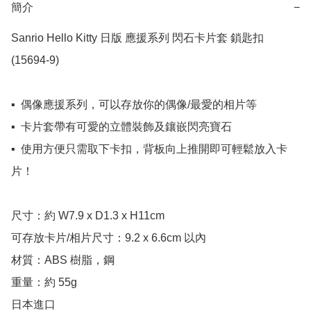
簡介
−
Sanrio Hello Kitty 日版 應援系列 閃石卡片套 鎖匙扣 
(15694-9)

▪️  偶像應援系列，可以存放你的偶像/最愛的相片等

▪️  卡片套帶有可愛的立體裝飾及鑲嵌閃亮寶石

▪️  使用方便只需取下卡扣，背板向上推開即可輕鬆放入卡
片！

尺寸：約 W7.9 x D1.3 x H11cm

可存放卡片/相片尺寸：9.2 x 6.6cm 以內

材質：ABS 樹脂，鋼

重量：約 55g

日本進口
