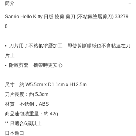
簡介
−
Sanrio Hello Kitty 日版 較剪 剪刀 (不粘氟塗層剪刀) 33279-
8

▪️  刀片用了不粘氟塗層加工，即使剪斷膠紙也不會粘連在刀
片上

▪️  附較剪套，攜帶時更安心

尺寸：約 W5.5cm x D1.1cm x H12.5m 

刀片長度：約 5.3cm

材質：不銹鋼，ABS

商品連包裝重量：約 42g

** 只適合6歲以上

日本進口
