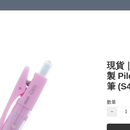
現貨｜S
製 Pi
筆 (S
數量
−