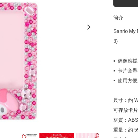
簡介
Sanrio 
3)

▪️  偶像
▪️  卡片
▪️  使
尺寸：約 W7.9
可存放卡片/相
材質：ABS
重量：約 55