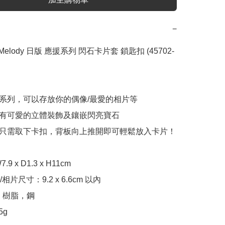
−
My Melody 日版 應援系列 閃石卡片套 鎖匙扣 (45702-
應援系列，可以存放你的偶像/最愛的相片等

套帶有可愛的立體裝飾及鑲嵌閃亮寶石

用方便只需取下卡扣，背板向上推開即可輕鬆放入卡片！

 x D1.3 x H11cm

片尺寸：9.2 x 6.6cm 以內

 樹脂，鋼

g
