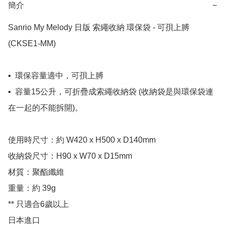
簡介
−
Sanrio My Melody 日版 索繩收納 環保袋 - 可孭上膊 
(CKSE1-MM)

▪️  環保容量適中，可孭上膊

▪️  容量15公升，可折疊成索繩收納袋 (收納袋是與環保袋連
在一起的不能拆開)。

使用時尺寸：約 W420 x H500 x D140mm 

收納袋尺寸：H90 x W70 x D15mm

材質：聚酯纖維

重量：約 39g

** 只適合6歲以上

日本進口
