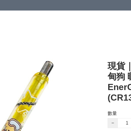
現貨｜S
甸狗 
Ener
(CR1
數量
−