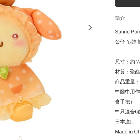
簡介
Sanrio 
公仔 吊飾 掛件
尺寸：約 W1
材質：聚酯
商品重量：約 
** 圖中用作
含手把）

** 只適合6
日本進口

Made in Ch