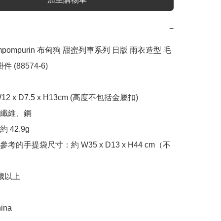
−
Pompompurin 布甸狗 甜蜜列車系列 日版 雨衣造型 毛
 (88574-6)

2 x D7.5 x H13cm (高度不包括金屬扣)

纖維、鋼

42.9g

參考的手提袋尺寸：約 W35 x D13 x H44 cm（不
歲以上

ina