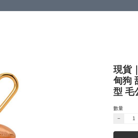
現貨｜S
甸狗 
型 毛公
數量
−