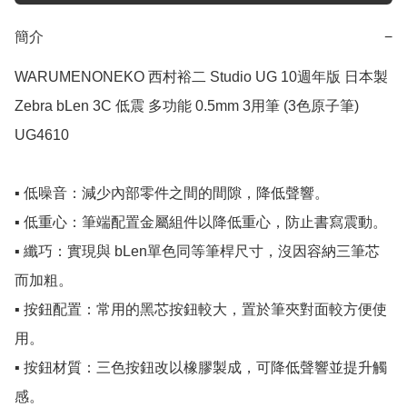
簡介
−
WARUMENONEKO 西村裕二 Studio UG 10週年版 日本製 
Zebra bLen 3C 低震 多功能 0.5mm 3用筆 (3色原子筆) 
UG4610

▪️ 低噪音：減少內部零件之間的間隙，降低聲響。

▪️ 低重心：筆端配置金屬組件以降低重心，防止書寫震動。

▪️ 纖巧：實現與 bLen單色同等筆桿尺寸，沒因容納三筆芯
而加粗。

▪️ 按鈕配置：常用的黑芯按鈕較大，置於筆夾對面較方便使
用。

▪️ 按鈕材質：三色按鈕改以橡膠製成，可降低聲響並提升觸
感。
